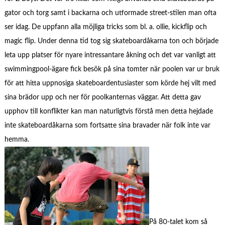
gator och torg samt i backarna och utformade street-stilen man ofta
ser idag. De uppfann alla möjliga tricks som bl. a. ollie, kickflip och
magic flip. Under denna tid tog sig skateboardåkarna ton och började
leta upp platser för nyare intressantare åkning och det var vanligt att
swimmingpool-ägare fick besök på sina tomter när poolen var ur bruk
för att hitta uppnosiga skateboardentusiaster som körde hej vilt med
sina brädor upp och ner för poolkanternas väggar. Att detta gav
upphov till konflikter kan man naturligtvis förstå men detta hejdade
inte skateboardåkarna som fortsatte sina bravader när folk inte var
hemma.
På 80-talet kom så