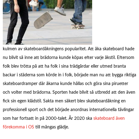
kulmen av skateboardåkningens popularitet. Att åka skateboard hade
nu blivit så inne att brädorna kunde köpas efter varje åkstil. Eftersom
folk blev trötta på att ha folk i sina trädgårdar eller utmed branta
backar i städerna som körde in i folk, började man nu att bygga riktiga
skateboardramper där åkarna kunde hållas och göra sina piruetter
och volter med brädorna. Sporten hade blivit så utbredd att den även
fick sin egen klädstil. Sakta men säkert blev skateboardåkning en
professionell sport och det började anordnas internationella tävlingar
som har fortsatt in på 2000-talet. År 2020 ska
skateboard även
förekomma i OS
till mångas glädje.